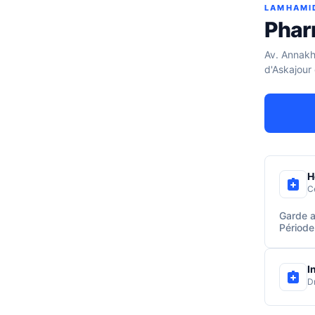
LAMHAMI
Phar
Av. Annakhi
d'Askajour
H
C
Garde a
Période
I
D