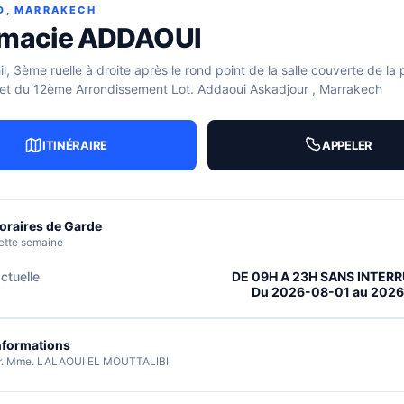
D, MARRAKECH
macie ADDAOUI
l, 3ème ruelle à droite après le rond point de la salle couverte de la
 et du 12ème Arrondissement Lot. Addaoui Askadjour , Marrakech
ITINÉRAIRE
APPELER
oraires de Garde
ette semaine
ctuelle
DE 09H A 23H SANS INTER
Du 2026-08-01 au 202
nformations
r. Mme. LALAOUI EL MOUTTALIBI