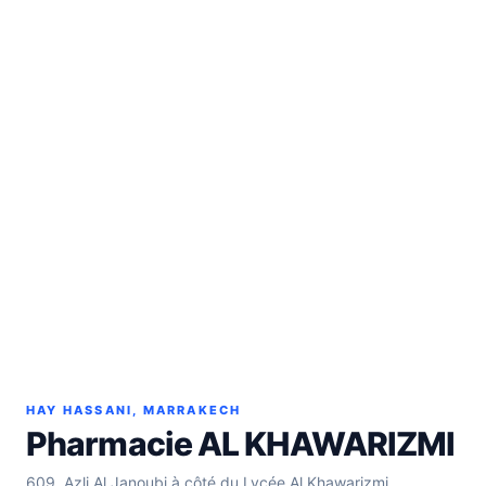
HAY HASSANI, MARRAKECH
Pharmacie AL KHAWARIZMI
609, Azli Al Janoubi à côté du Lycée Al Khawarizmi,