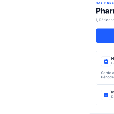
HAY HAS
Phar
1, Résiden
H
C
Garde a
Période
I
D