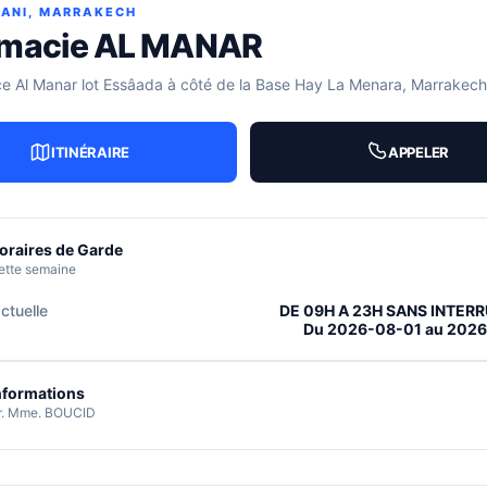
SANI, MARRAKECH
macie AL MANAR
ce Al Manar lot Essâada à côté de la Base Hay La Menara, Marrakech
ITINÉRAIRE
APPELER
oraires de Garde
ette semaine
ctuelle
DE 09H A 23H SANS INTER
Du 2026-08-01 au 202
nformations
r. Mme. BOUCID