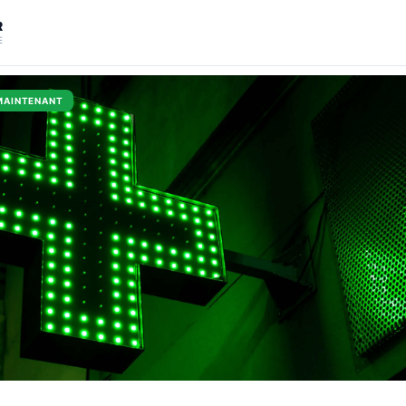
R
E
MAINTENANT