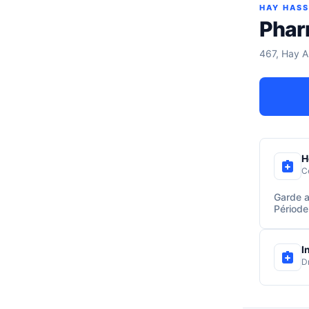
HAY HAS
Phar
467, Hay Al
H
C
Garde a
Période
I
D