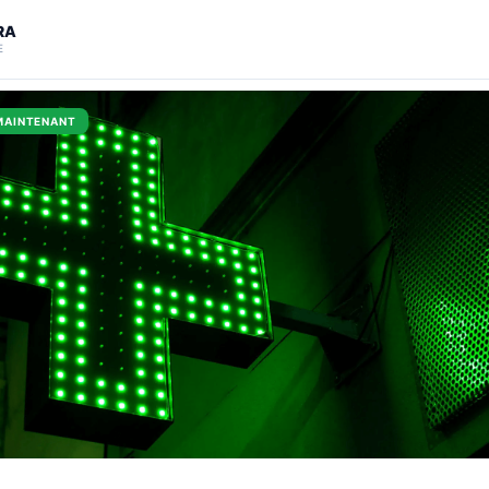
RA
E
MAINTENANT