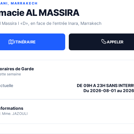
SANI, MARRAKECH
macie AL MASSIRA
 Massira I «D», en face de l'entrée Inara, Marrakech
ITINÉRAIRE
APPELER
oraires de Garde
ette semaine
ctuelle
DE 09H A 23H SANS INTER
Du 2026-08-01 au 202
nformations
r. Mme. JAZOULI