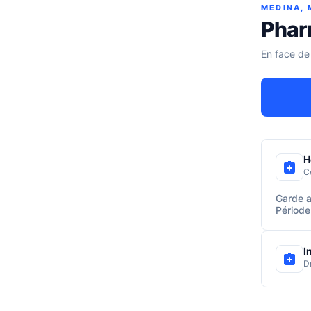
MEDINA,
Phar
En face de
H
C
Garde a
Période
I
D