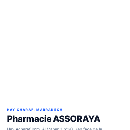
HAY CHARAF, MARRAKECH
Pharmacie ASSORAYA
Hay Acharaf Imm. Al Manar 3 n°601 (en face de la