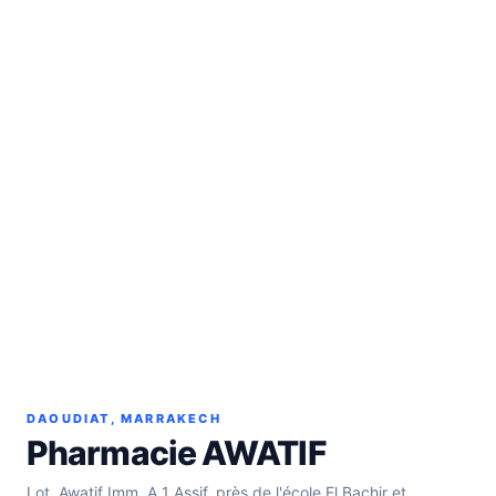
DAOUDIAT, MARRAKECH
Pharmacie AWATIF
Lot. Awatif Imm. A 1 Assif, près de l'école El Bachir et