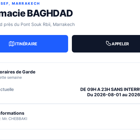
SSEF, MARRAKECH
macie BAGHDAD
d près du Pont Souk Rbii, Marrakech
ITINÉRAIRE
APPELER
oraires de Garde
ette semaine
ctuelle
DE 09H A 23H SANS INTER
Du 2026-08-01 au 202
nformations
r. Mr. CHEBBAKI