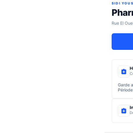
SIDI YOU
Phar
Rue El Oue
H
C
Garde a
Période
I
D