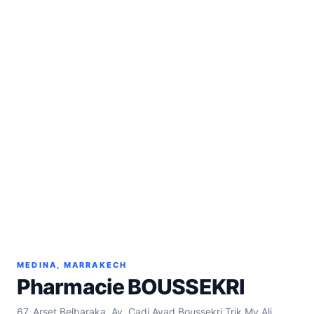
MEDINA, MARRAKECH
Pharmacie BOUSSEKRI
67, Arset Belbaraka, Av. Cadi Ayad Boussekri Trik My Ali