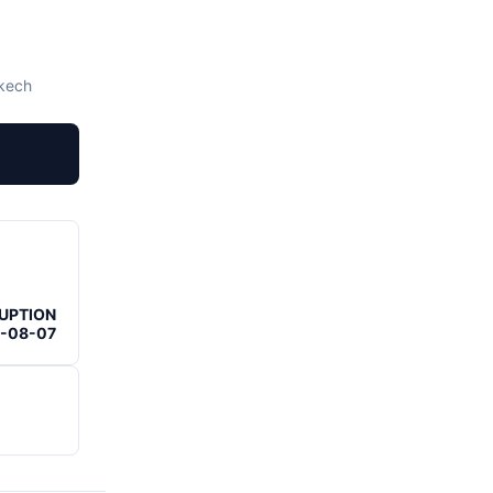
akech
RUPTION
6-08-07