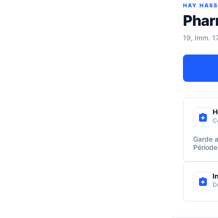
HAY HAS
Phar
19, Imm. 1
H
C
Garde a
Période
I
D