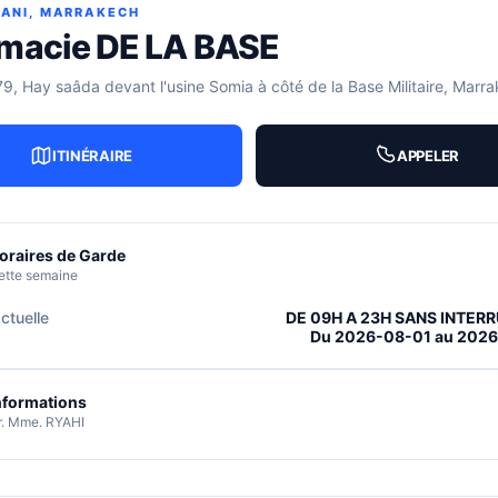
SANI, MARRAKECH
macie DE LA BASE
79, Hay saâda devant l'usine Somia à côté de la Base Militaire, Marr
ITINÉRAIRE
APPELER
oraires de Garde
ette semaine
ctuelle
DE 09H A 23H SANS INTER
Du 2026-08-01 au 202
nformations
r. Mme. RYAHI