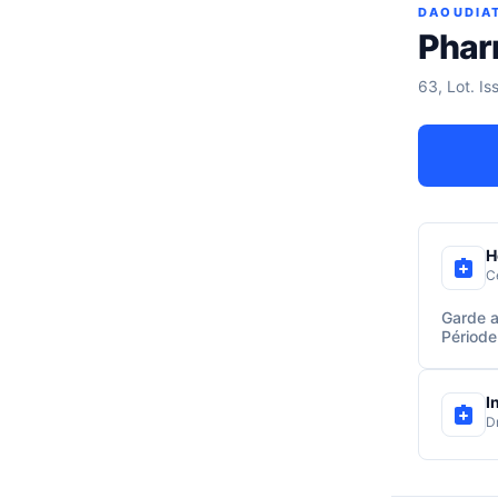
DAOUDIA
Phar
63, Lot. Is
H
C
Garde a
Période
I
D