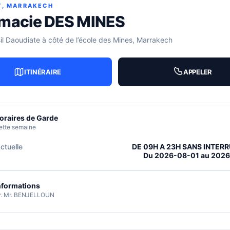
T, MARRAKECH
macie DES MINES
sil Daoudiate à côté de l’école des Mines, Marrakech
ITINÉRAIRE
APPELER
oraires de Garde
ette semaine
ctuelle
DE 09H A 23H SANS INTER
Du 2026-08-01 au 202
nformations
r. Mr. BENJELLOUN