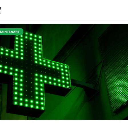
S
E
MAINTENANT