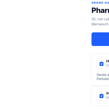
GRAND GU
Phar
20, rue La
Marrakech
H
C
Garde a
Période
I
D