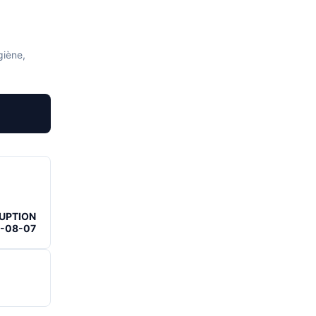
giène,
RUPTION
6-08-07