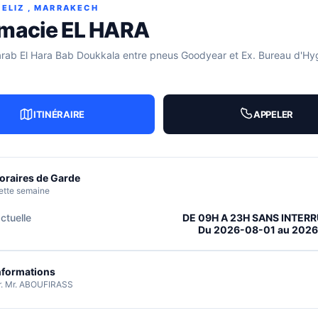
ELIZ , MARRAKECH
macie EL HARA
ârab El Hara Bab Doukkala entre pneus Goodyear et Ex. Bureau d'Hy
ITINÉRAIRE
APPELER
oraires de Garde
ette semaine
ctuelle
DE 09H A 23H SANS INTER
Du 2026-08-01 au 202
nformations
r. Mr. ABOUFIRASS