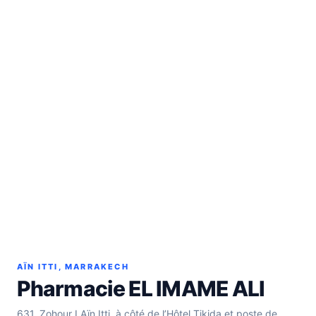
AÏN ITTI, MARRAKECH
Pharmacie EL IMAME ALI
631, Zohour I Aïn Itti, à côté de l’Hôtel Tikida et poste de