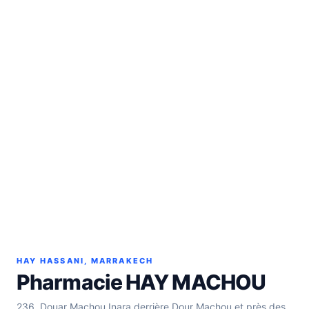
HAY HASSANI, MARRAKECH
Pharmacie HAY MACHOU
236, Douar Machou Inara derrière Dour Machou et près des