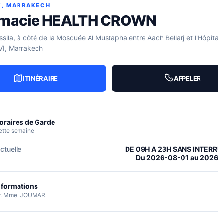
T, MARRAKECH
macie HEALTH CROWN
ssila, à côté de la Mosquée Al Mustapha entre Aach Bellarj et l'Hôpita
I, Marrakech
ITINÉRAIRE
APPELER
oraires de Garde
ette semaine
ctuelle
DE 09H A 23H SANS INTER
Du 2026-08-01 au 202
nformations
r. Mme. JOUMAR