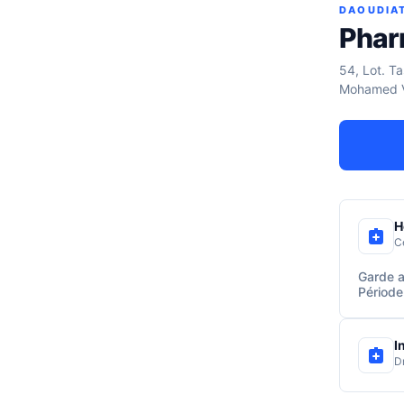
DAOUDIA
Phar
54, Lot. Ta
Mohamed V
H
C
Garde a
Période
I
D