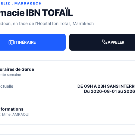
ELIZ , MARRAKECH
macie IBN TOFAÏL
doun, en face de l'Hôpital Ibn Tofail, Marrakech
ITINÉRAIRE
APPELER
oraires de Garde
ette semaine
ctuelle
DE 09H A 23H SANS INTER
Du 2026-08-01 au 202
nformations
r. Mme. AMRAOUI