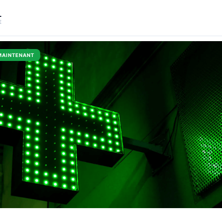
L
E
MAINTENANT