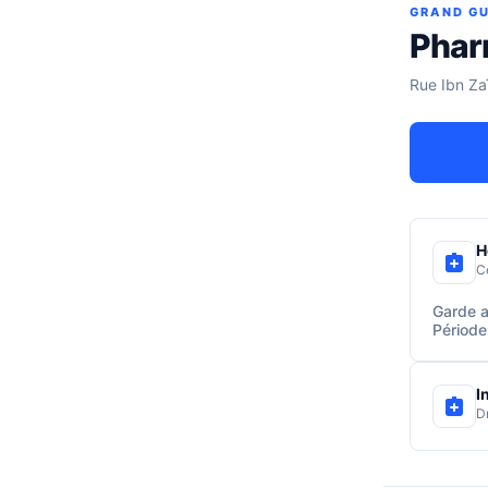
GRAND GU
Phar
Rue Ibn Zaï
H
C
Garde a
Période
I
D