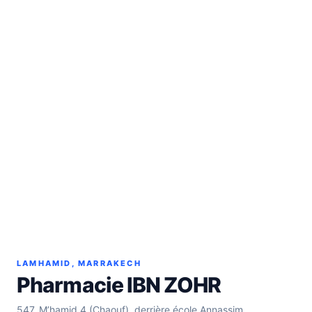
LAMHAMID, MARRAKECH
Pharmacie IBN ZOHR
547, M’hamid 4 (Chaouf), derrière école Annassim,