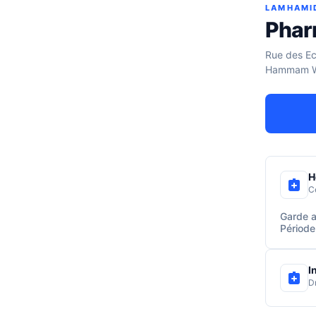
LAMHAMI
Phar
Rue des Ec
Hammam Wal
H
C
Garde a
Période
I
D