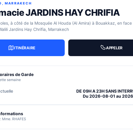
D, MARRAKECH
macie JARDINS HAY CHRIFIA
oles, à côté de la Mosquée Al Houda (Al Amira) à Bouakkaz, en face
ili Jardins Hay Chrifia, Marrakech
ITINÉRAIRE
APPELER
oraires de Garde
ette semaine
ctuelle
DE 09H A 23H SANS INTER
Du 2026-08-01 au 202
nformations
r. Mme. RHAFES