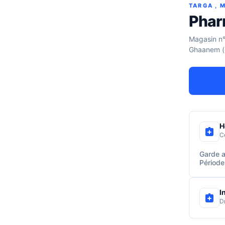
TARGA , 
Phar
Magasin n°3
Ghaanem (d
H
C
Garde a
Période
I
D