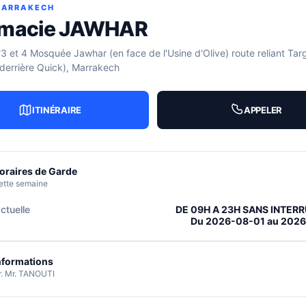
MARRAKECH
macie JAWHAR
 et 4 Mosquée Jawhar (en face de l'Usine d'Olive) route reliant Targ
errière Quick), Marrakech
ITINÉRAIRE
APPELER
oraires de Garde
ette semaine
ctuelle
DE 09H A 23H SANS INTER
Du 2026-08-01 au 202
nformations
r. Mr. TANOUTI