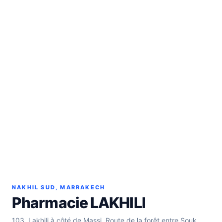
NAKHIL SUD, MARRAKECH
Pharmacie LAKHILI
103, Lakhili à côté de Massi, Route de la forêt entre Souk