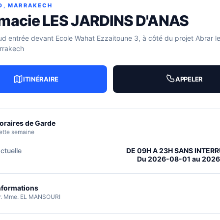
D, MARRAKECH
macie LES JARDINS D'ANAS
d entrée devant Ecole Wahat Ezzaitoune 3, à côté du projet Abrar le
rrakech
ITINÉRAIRE
APPELER
oraires de Garde
ette semaine
ctuelle
DE 09H A 23H SANS INTER
Du 2026-08-01 au 202
nformations
r. Mme. EL MANSOURI