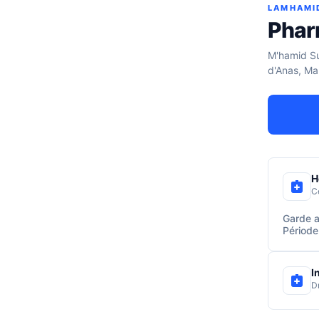
LAMHAMI
Phar
M'hamid Su
d'Anas, Ma
H
C
Garde a
Période
I
D