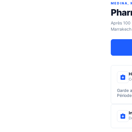
MEDINA,
Phar
Après 100 
Marrakech
H
C
Garde a
Période
I
D