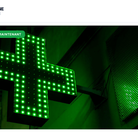
NE
E
MAINTENANT