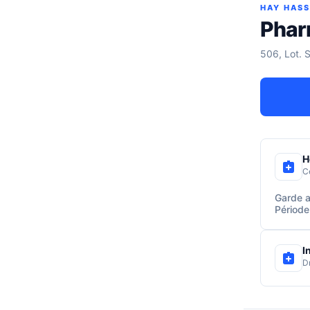
HAY HAS
Pha
506, Lot. 
H
C
Garde a
Période
I
D