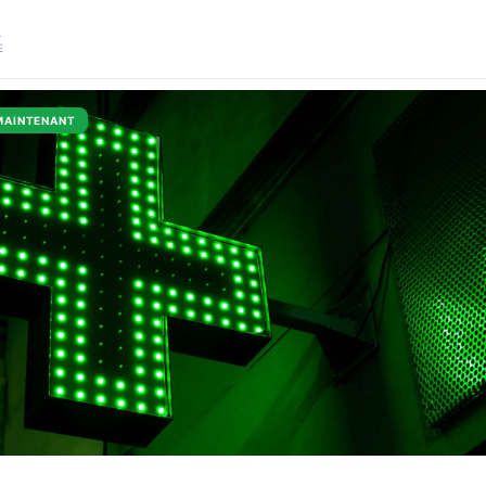
A
E
MAINTENANT