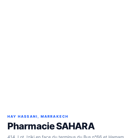
HAY HASSANI, MARRAKECH
Pharmacie SAHARA
414, Lot. Iziki en face du terminus du Bus n°66 et Hamam