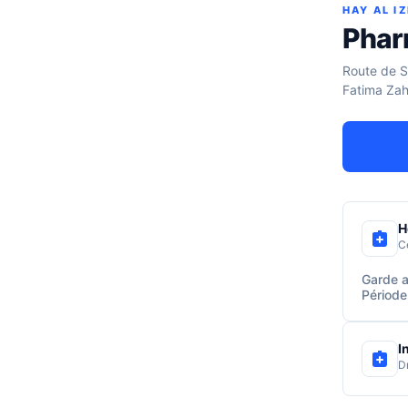
HAY AL I
Phar
Route de S
Fatima Zah
H
C
Garde a
Période
I
D