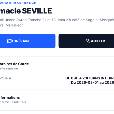
ZDIHAR, MARRAKECH
macie SEVILLE
afi Jnane Awrad Tranche 2 Lot 18, Imm.2 à côté de Saga et Mosquée
ra, Marrakech
ITINÉRAIRE
APPELER
oraires de Garde
ette semaine
ctuelle
DE 09H A 23H SANS INTER
Du 2026-08-01 au 202
nformations
r. Mme. OUAGGAG