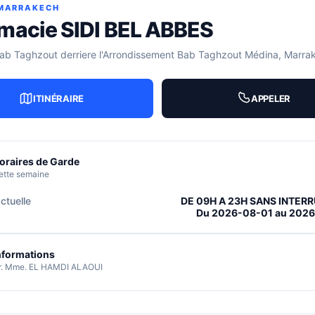
 MARRAKECH
macie SIDI BEL ABBES
Bab Taghzout derriere l'Arrondissement Bab Taghzout Médina, Marra
ITINÉRAIRE
APPELER
oraires de Garde
ette semaine
ctuelle
DE 09H A 23H SANS INTER
Du 2026-08-01 au 202
nformations
r. Mme. EL HAMDI ALAOUI