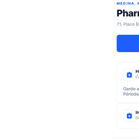
MEDINA,
Phar
71, Place 
H
C
Garde a
Période
I
D