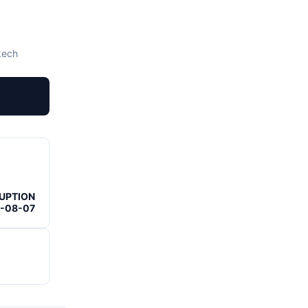
kech
RUPTION
6-08-07